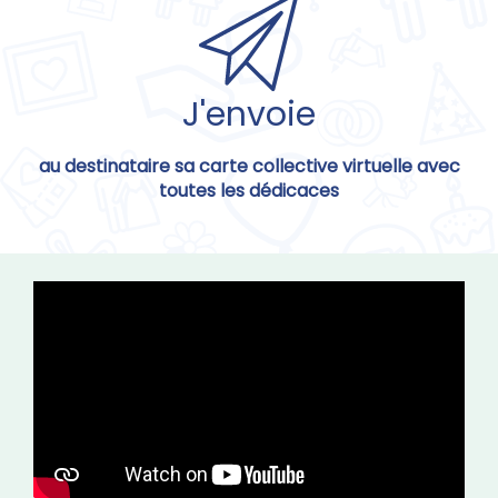
J'envoie
au destinataire sa carte collective virtuelle avec
toutes les dédicaces