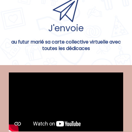
J'envoie
au futur marié sa carte collective virtuelle avec
toutes les dédicaces